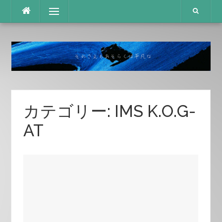
コ
メニュー
ン
テ
ン
ツ
へ
ス
キ
ッ
プ
カテゴリー:
IMS K.O.G-
AT