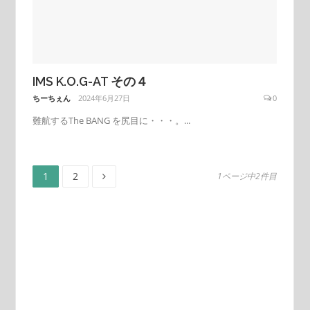
IMS K.O.G-AT その４
ちーちぇん
2024年6月27日
0
難航するThe BANG を尻目に・・・。...
ペ
ペ
投
1
2
1ページ中2件目
ー
ー
ジ
ジ
稿
の
ペ
ー