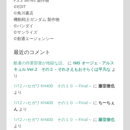
F.S.S Series 製作物
©EDIT
©角川書店
機動戦士ガンダム 製作物
©バンダイ
©サンライズ
©創通エージェンシー
最近のコメント
酷暑の作業部屋が地獄な話。
に
IMS オージェ・アルス
キュル Ver.2 その２ – それさえもおそらくは平凡な
よ
り
1/12 ハセガワ KH400 その１０ ～Final～
に
藤堂徹也
より
1/12 ハセガワ KH400 その１０ ～Final～
に
ちーちぇ
ん
より
1/12 ハセガワ KH400 その１０ ～Final～
に
藤堂徹也
より