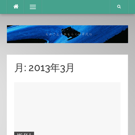
コ
メニュー
ン
テ
ン
ツ
へ
ス
キ
ッ
プ
月:
2013年3月
MG EX-S