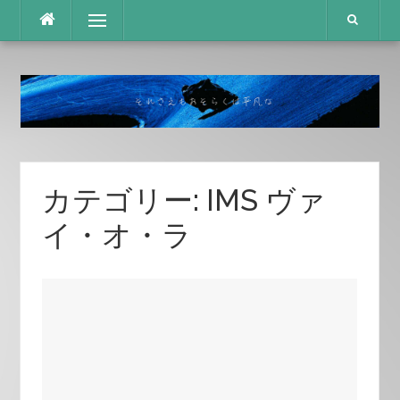
コ
メニュー
ン
テ
ン
ツ
へ
ス
キ
ッ
プ
カテゴリー:
IMS ヴァ
イ・オ・ラ