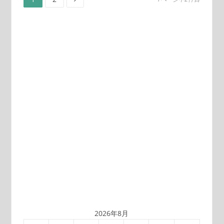
投
ー
ー
ジ
ジ
稿
の
ペ
ー
ジ
送
り
2026年8月