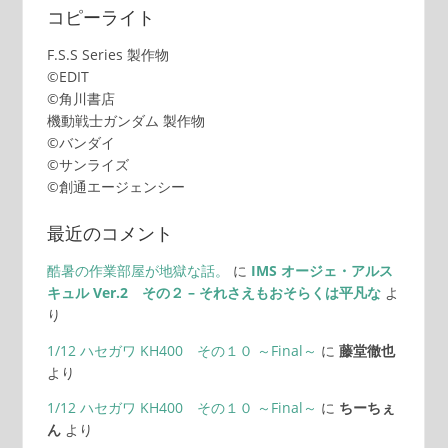
コピーライト
F.S.S Series 製作物
©EDIT
©角川書店
機動戦士ガンダム 製作物
©バンダイ
©サンライズ
©創通エージェンシー
最近のコメント
酷暑の作業部屋が地獄な話。
に
IMS オージェ・アルス
キュル Ver.2 その２ – それさえもおそらくは平凡な
よ
り
1/12 ハセガワ KH400 その１０ ～Final～
に
藤堂徹也
より
1/12 ハセガワ KH400 その１０ ～Final～
に
ちーちぇ
ん
より