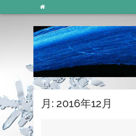
コ
ン
テ
ン
ツ
へ
ス
キ
ッ
プ
月:
2016年12月