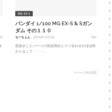
MG EX-S
バンダイ 1/100 MG EX-S & Sガン
ダム その１１０
0
ちーちぇん
2016年12月3日
0
き
型抜きしたパーツの気泡埋めとスリ合わせがほぼ終
わりまして・・・...
1ページ中2件目