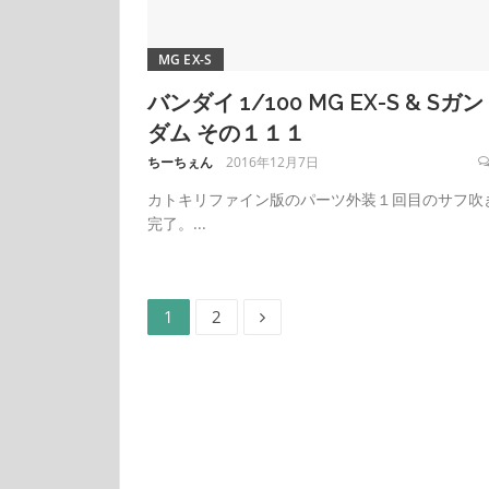
MG EX-S
バンダイ 1/100 MG EX-S & Sガン
ダム その１１１
ちーちぇん
2016年12月7日
カトキリファイン版のパーツ外装１回目のサフ吹
完了。...
ペ
ペ
投
1
2
ー
ー
ジ
ジ
稿
の
ペ