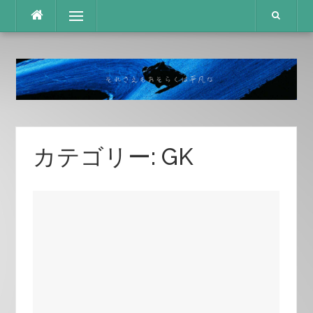
コ
メニュー
ン
テ
ン
ツ
へ
ス
キ
ッ
プ
カテゴリー:
GK