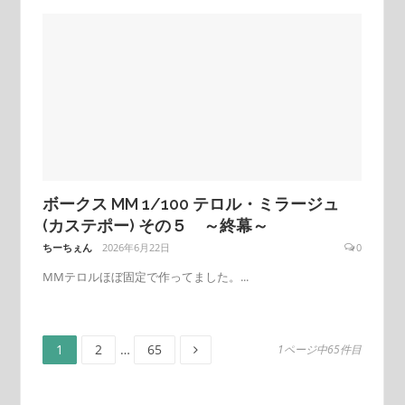
ボークス MM 1/100 テロル・ミラージュ
(カステポー) その５ ～終幕～
ちーちぇん
2026年6月22日
0
MMテロルほぼ固定で作ってました。...
ペ
ペ
ペ
投
1
2
…
65
1ページ中65件目
ー
ー
ー
ジ
ジ
ジ
稿