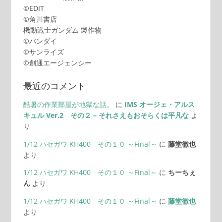
©EDIT
©角川書店
機動戦士ガンダム 製作物
©バンダイ
©サンライズ
©創通エージェンシー
最近のコメント
酷暑の作業部屋が地獄な話。
に
IMS オージェ・アルス
キュル Ver.2 その２ – それさえもおそらくは平凡な
よ
り
1/12 ハセガワ KH400 その１０ ～Final～
に
藤堂徹也
より
1/12 ハセガワ KH400 その１０ ～Final～
に
ちーちぇ
ん
より
1/12 ハセガワ KH400 その１０ ～Final～
に
藤堂徹也
より