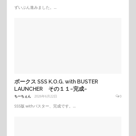
ずいぶん進みました。...
ボークス SSS K.O.G. with BUSTER
LAUNCHER その１１~完成~
ちーちぇん
2026年6月22日
0
SSS版 withバスター、完成です。...