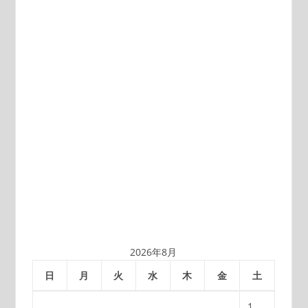
の
ペ
ー
ジ
送
り
2026年8月
日
月
火
水
木
金
土
1