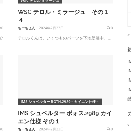
WSC テロル ミラージュ
WSC テロル・ミラージュ その１
４
0
ちーちぇん
2024年2月23日
0
«
で
テロルくんは、いくつものパーツを下地塗装中。...
I
I
I
I
IMS シュペルター BOTH.2989－カイエン仕様－
IMS シュペルター ボォス.2989 カイ
エン仕様 その１
0
ちーちぇん
2024年2月23日
0