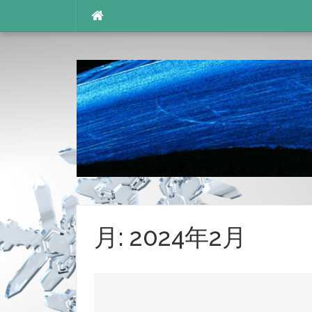
コ
ン
テ
ン
ツ
へ
ス
キ
ッ
プ
月:
2024年2月