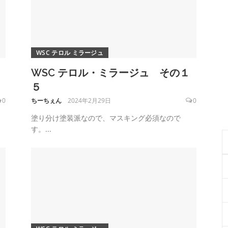
WSC テロル ミラージュ
WSC テロル・ミラージュ その１
５
0
ちーちぇん
2024年2月29日
0
塗り分け塗装派なので、マスキング必須なので
す。...