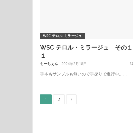
WSC テロル ミラージュ
WSC テロル・ミラージュ その１
１
ちーちぇん
2024年2月18日
手本もサンプルも無いので手探りで進行中。...
ペ
ペ
投
1
2
ー
ー
ジ
ジ
稿
の