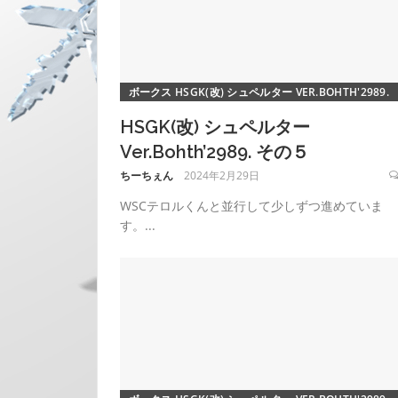
ボークス HSGK(改) シュペルター VER.BOHTH'2989.
HSGK(改) シュペルター
Ver.Bohth’2989. その５
ちーちぇん
2024年2月29日
WSCテロルくんと並行して少しずつ進めていま
す。...