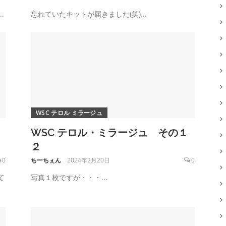
.
忘れていたキットが届きました(笑)...
WSC テロル ミラージュ
WSC テロル・ミラージュ その１
２
0
ちーちぇん
2024年2月20日
0
て
写真１枚ですが・・・...