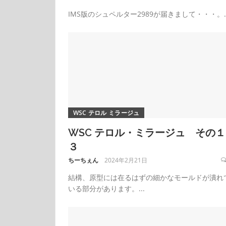
IMS版のシュペルター2989が届きまして・・・。..
WSC テロル ミラージュ
WSC テロル・ミラージュ その１
３
ちーちぇん
2024年2月21日
結構、原型には在るはずの細かなモールドが潰れ
いる部分があります。...