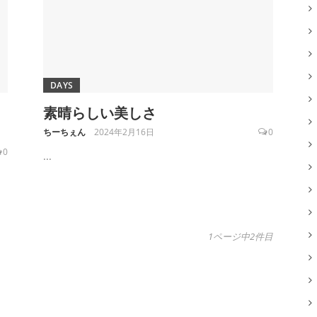
DAYS
素晴らしい美しさ
ちーちぇん
2024年2月16日
0
0
...
1ページ中2件目