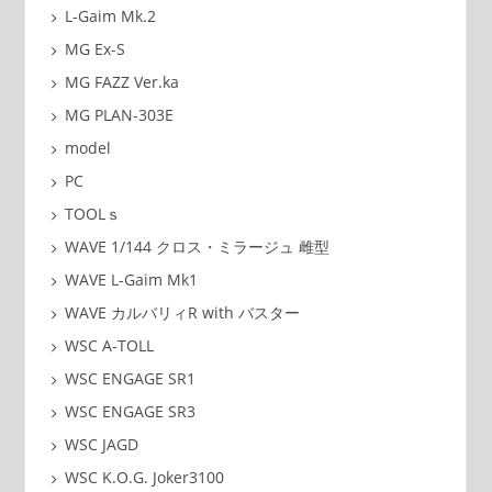
L-Gaim Mk.2
MG Ex-S
MG FAZZ Ver.ka
MG PLAN-303E
model
PC
TOOLｓ
WAVE 1/144 クロス・ミラージュ 雌型
WAVE L-Gaim Mk1
WAVE カルバリィR with バスター
WSC A-TOLL
WSC ENGAGE SR1
WSC ENGAGE SR3
WSC JAGD
WSC K.O.G. Joker3100