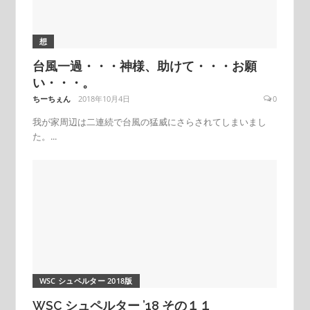
想
台風一過・・・神様、助けて・・・お願
い・・・。
ちーちぇん
2018年10月4日
0
我が家周辺は二連続で台風の猛威にさらされてしまいまし
た。...
WSC シュペルター 2018版
WSC シュペルター ’18 その１１