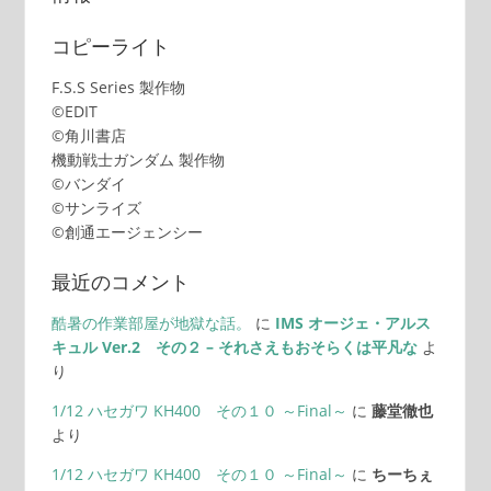
コピーライト
F.S.S Series 製作物
©EDIT
©角川書店
機動戦士ガンダム 製作物
©バンダイ
©サンライズ
©創通エージェンシー
最近のコメント
酷暑の作業部屋が地獄な話。
に
IMS オージェ・アルス
キュル Ver.2 その２ – それさえもおそらくは平凡な
よ
り
1/12 ハセガワ KH400 その１０ ～Final～
に
藤堂徹也
より
1/12 ハセガワ KH400 その１０ ～Final～
に
ちーちぇ