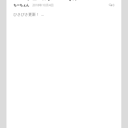
ちーちぇん
2018年10月4日
0
ひさびさ更新！ ...