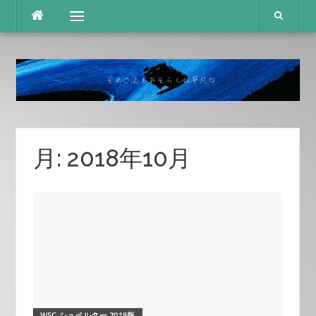
コ
メニュー
ン
テ
ン
ツ
へ
ス
キ
ッ
プ
月:
2018年10月
WSC シュペルター 2018版