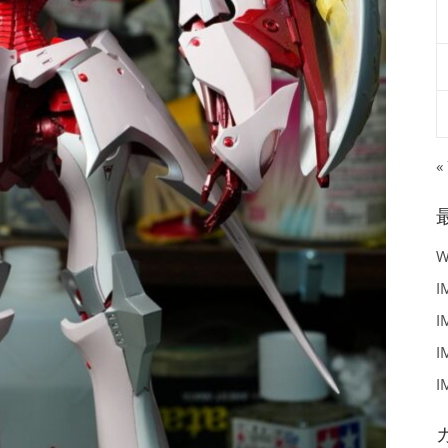
«
I
I
I
I