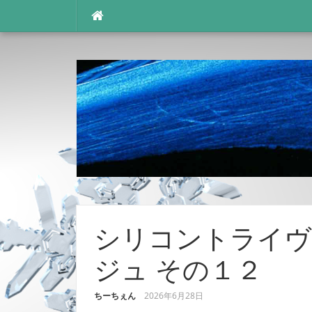
コ
ン
テ
ン
ツ
へ
ス
キ
ッ
プ
シリコントライヴ 
ジュ その１２
ちーちぇん
2026年6月28日