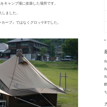
地をキャンプ場に改築した場所です。
入しました。
ーカーブ』ではなくグロッケ8でした。
«
I
I
I