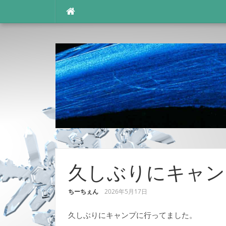
コ
ン
テ
ン
ツ
へ
ス
キ
ッ
プ
久しぶりにキャンプ
ちーちぇん
2026年5月17日
久しぶりにキャンプに行ってました。