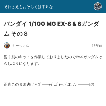
それさえもおそらくは平凡な
バンダイ 1/100 MG EX-S & Sガンダ
ム その８
ちーちぇん
13年前
暫く別のキットを作業しておりましたのでEx-Sガンダムは
久しぶりになります。
正直このまま逃げｙｺﾞ━━(#ﾟДﾟ)=○)ﾟД)､;’.･━━━ﾙｧ!!!