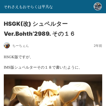
それさえもおそらくは平凡な
HSGK(改) シュペルター
Ver.Bohth’2989. その１６
ちーちぇん
2年前
HSGK版ですが、
IMS版シュペルターその１８で書いたように、