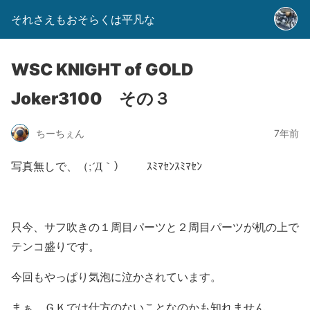
それさえもおそらくは平凡な
WSC KNIGHT of GOLD
Joker3100 その３
ちーちぇん
7年前
写真無しで、（;´Д｀） ｽﾐﾏｾﾝｽﾐﾏｾﾝ
只今、サフ吹きの１周目パーツと２周目パーツが机の上で
テンコ盛りです。
今回もやっぱり気泡に泣かされています。
まぁ、ＧＫでは仕方のないことなのかも知れません。