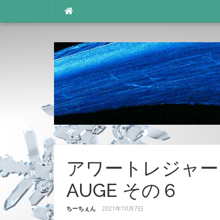
コ
ン
テ
ン
ツ
へ
ス
キ
ッ
プ
アワートレジャー
AUGE その６
ちーちぇん
2021年10月7日