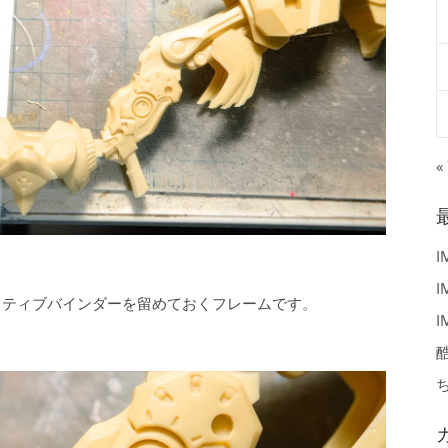
«
I
I
クティブバインダーを留めておくフレームです。
I