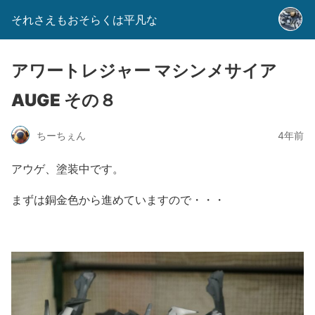
それさえもおそらくは平凡な
アワートレジャー マシンメサイア
AUGE その８
ちーちぇん
4年前
アウゲ、塗装中です。
まずは銅金色から進めていますので・・・