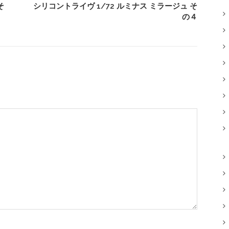
そ
シリコントライヴ 1/72 ルミナス ミラージュ そ
の４