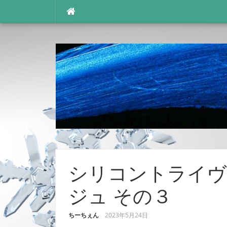
コ
ン
テ
ン
ツ
へ
ス
キ
ッ
プ
シリコントライヴ 
ジュ その３
ちーちぇん
2023年5月24日