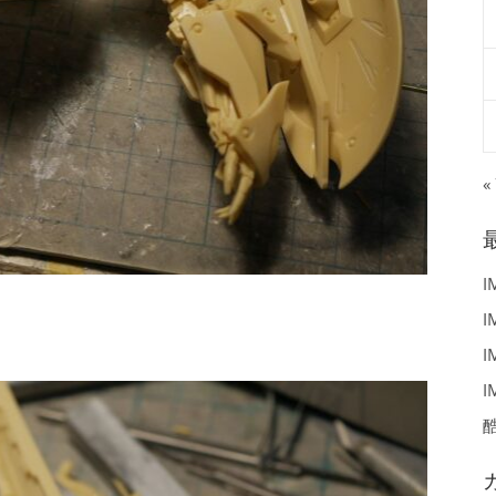
«
I
I
I
I