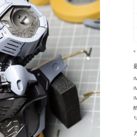
«
I
I
I