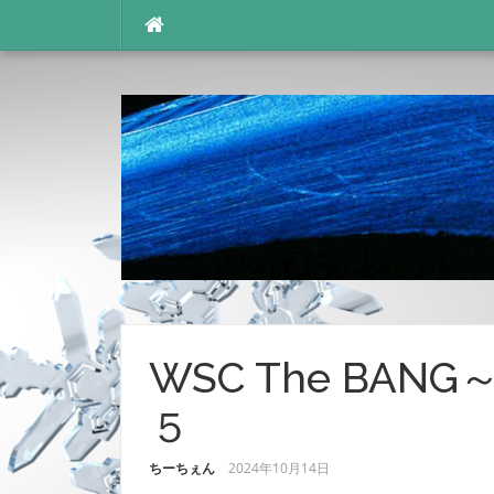
コ
ン
テ
ン
ツ
へ
ス
キ
ッ
プ
WSC The BA
５
ちーちぇん
2024年10月14日