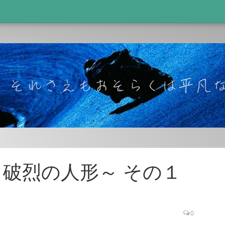
NG～破烈の人形～ その１
0