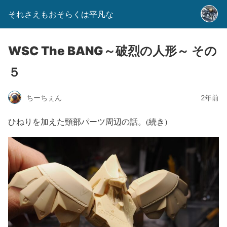
それさえもおそらくは平凡な
WSC The BANG～破烈の人形～ その
５
ちーちぇん
2年前
ひねりを加えた頸部パーツ周辺の話。(続き)