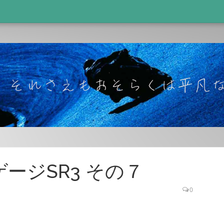
ンゲージSR3 その７
0