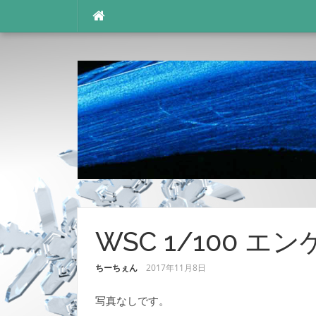
コ
ン
テ
ン
ツ
へ
ス
キ
ッ
プ
WSC 1/100 エ
ちーちぇん
2017年11月8日
写真なしです。