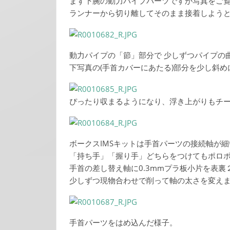
まず下腕の動力パイプパーツですが写真をご
ランナーから切り離してそのまま接着しよう
動力パイプの「節」部分で 少しずつパイプの
下写真の(手首カバーにあたる)部分を少し斜め
ぴったり収まるようになり、浮き上がりもチ
ボークスIMSキットは手首パーツの接続軸が細
「持ち手」「握り手」どちらをつけてもポロ
手首の差し替え軸に0.3mmプラ板小片を表裏
少しずつ現物合わせで削って軸の太さを変え
手首パーツをはめ込んだ様子。