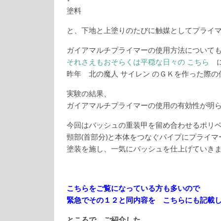
塗料
と、下地と上塗りのたびに触媒としてプライ
ガイアマルチプライマーの使用方法について
それさえもおそらくは平穏な日々の こちら
に
昨年 北の魔人 サイレン のＧＫを作った際
実験の結果、
ガイアマルチプライマーの使用の有効性が明
今回はバッシュの重装甲を留め合わせるポリ
頸部(首部分)と本体をつなぐパイプにプライマ
塗装を施し、一気にバッシュを仕上げていき
こちらをご覧になっている方も多いので
緊急でその１２と同内容を こちらにも記載
ところで ご紹介した