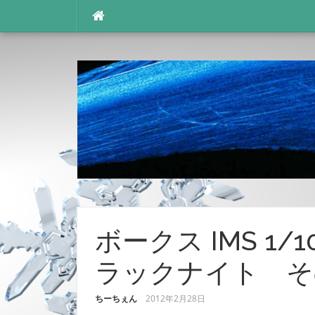
コ
ン
テ
ン
ツ
へ
ス
キ
ッ
プ
ボークス IMS 1
ラックナイト そ
ちーちぇん
2012年2月28日