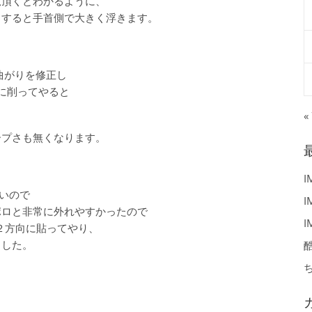
覧頂くとわかるように、
とすると手首側で大きく浮きます。
曲がりを修正し
に削ってやると
«
ープさも無くなります。
I
いので
I
ポロと非常に外れやすかったので
I
２方向に貼ってやり、
ました。