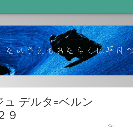
ラージュ デルタ=ベルン
の２９
0