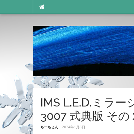
コ
ン
テ
ン
ツ
へ
ス
キ
ッ
プ
IMS L.E.D.ミ
3007 式典版 そ
ちーちぇん
2024年1月8日