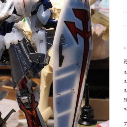
«
I
I
I