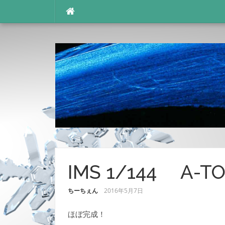
コ
ン
テ
ン
ツ
へ
ス
キ
ッ
プ
IMS 1/144 A-
ちーちぇん
2016年5月7日
ほぼ完成！