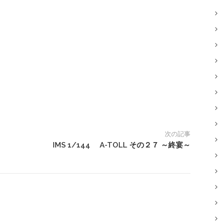
次の記事
IMS 1/144 A-TOLL その２７ ～終宴～