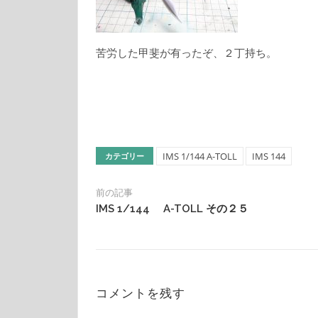
苦労した甲斐が有ったぞ、２丁持ち。
IMS 1/144 A-TOLL
IMS 144
カテゴリー
前の記事
IMS 1/144 A-TOLL その２５
コメントを残す