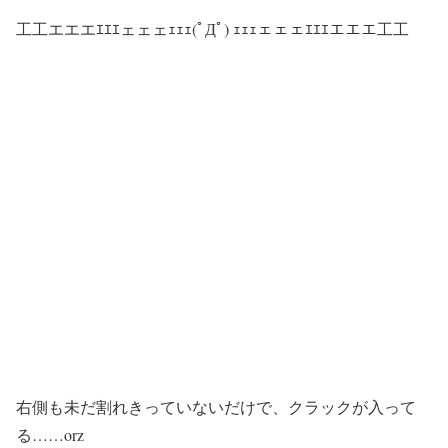
工工エエエｴｴｴェェェｪｪｪ(ﾟДﾟ) ｪｪｪェェェｴｴｴエエエ工工
右側も未だ割れきっていないだけで、クラックが入って
る……orz