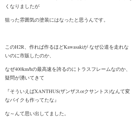
くなりましたが
狙った雰囲気の塗装にはなったと思うんです。
このH2R、作れば作るほどKawasakiが なぜ公道を走れな
いのに市販したのか、
なぜ400km/hの最高速を誇るのにトラスフレームなのか、
疑問が湧いてきて
『そういえば
XANTHUS
(ザンザスorクサントス)なんて変
なバイクも作ってたな』
な～んて思い出してました。