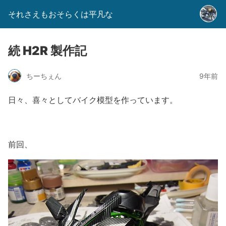
それさえもおそらくは平凡な
続 H2R 製作記
ちーちぇん
9年前
日々、喜々としてバイク模型を作っています。
前回、