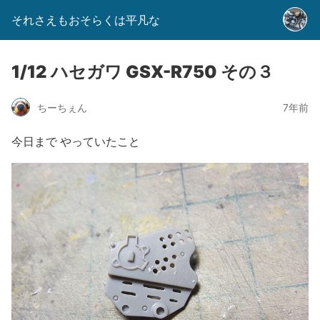
それさえもおそらくは平凡な
1/12 ハセガワ GSX-R750 その３
ちーちぇん
7年前
今日まで やっていたこと