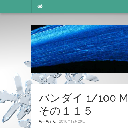
コ
ン
テ
ン
ツ
へ
ス
キ
ッ
プ
バンダイ 1/100 M
その１１５
ちーちぇん
2016年12月29日