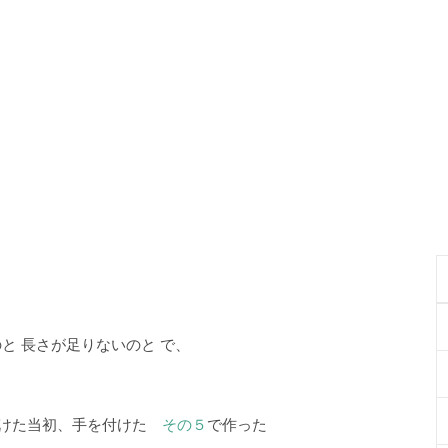
。
と 長さが足りないのと で、
受けた当初、手を付けた
その５
で作った