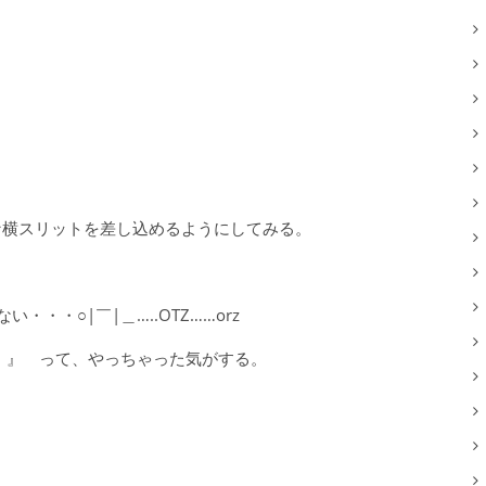
な横スリットを差し込めるようにしてみる。
・・○|￣|＿…..OTZ……orz
２！』 って、やっちゃった気がする。