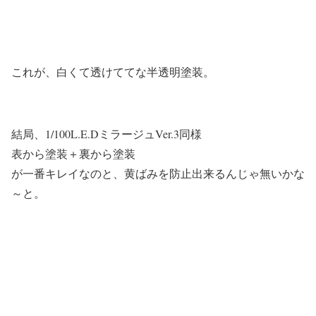
これが、白くて透けててな半透明塗装。
結局、1/100L.E.DミラージュVer.3同様
表から塗装＋裏から塗装
が一番キレイなのと、黄ばみを防止出来るんじゃ無いかな
～と。