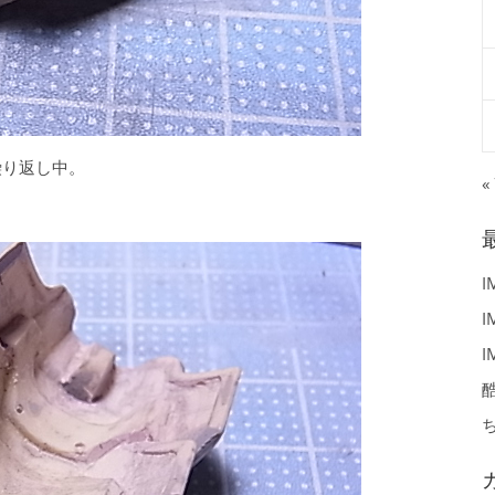
繰り返し中。
«
I
I
I