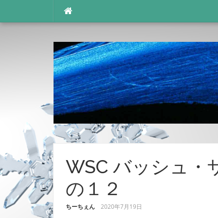
コ
ン
テ
ン
ツ
へ
ス
キ
ッ
プ
WSC バッシュ・
の１２
ちーちぇん
2020年7月19日