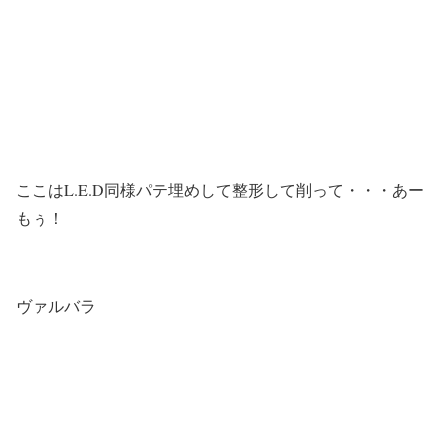
ここはL.E.D同様パテ埋めして整形して削って・・・あー
もぅ！
ヴァルバラ