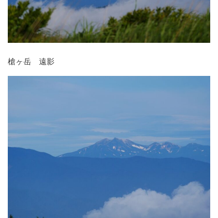
槍ヶ岳 遠影