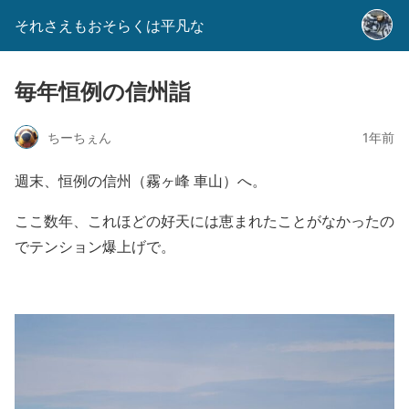
それさえもおそらくは平凡な
毎年恒例の信州詣
ちーちぇん
1年前
週末、恒例の信州（霧ヶ峰 車山）へ。
ここ数年、これほどの好天には恵まれたことがなかったの
でテンション爆上げで。