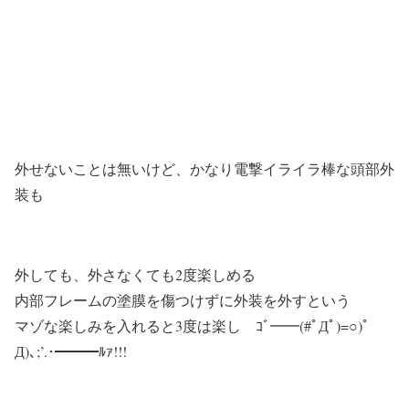
外せないことは無いけど、かなり電撃イライラ棒な頭部外
装も
外しても、外さなくても2度楽しめる
内部フレームの塗膜を傷つけずに外装を外すという
マゾな楽しみを入れると3度は楽し ｺﾞ━━(#ﾟДﾟ)=○)ﾟ
Д)､;’.･━━━ﾙｧ!!!