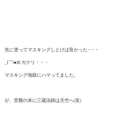
先に塗ってマスキングしとけば良かった･･･・
_l￣l●lll ガクリ・・・
マスキング地獄にハマってました。
が、苦難の末に三蔵法師は天竺へ(笑)